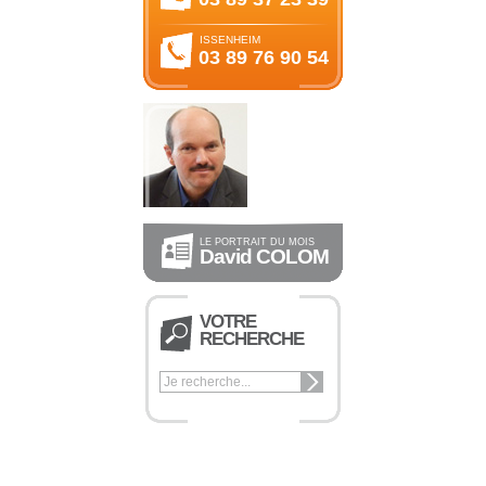
ISSENHEIM
03 89 76 90 54
LE PORTRAIT DU MOIS
David COLOM
VOTRE
RECHERCHE