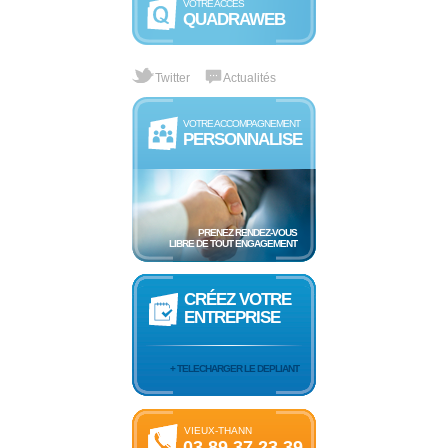
VOTRE ACCÈS
QUADRAWEB
Twitter
Actualités
VOTRE ACCOMPAGNEMENT
PERSONNALISE
PRENEZ RENDEZ-VOUS
LIBRE DE TOUT ENGAGEMENT
CRÉEZ VOTRE
ENTREPRISE
+ TELECHARGER LE DEPLIANT
VIEUX-THANN
03 89 37 23 39